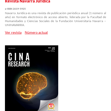
Revista Navarra Jurídica
e-ISSN 2619-5925
Navarra Jurídica es una revista de publicación periódica anual (1 número al
año) en formato electrónico de acceso abierto, liderada por la Facultad de
Humanidades y Ciencias Sociales de la Fundación Universitaria Navarra –
UNINAVARRA.
Ver revista
Número actual