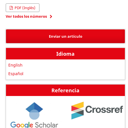
PDF (Inglés)
Ver todos los números
Enviar un artículo
Idioma
English
Español
Referencia