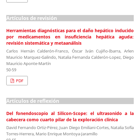
Artículos de revisión
Herramientas diagnósticas para el daño hepático inducido
por medicamentos en insuficiencia hepática aguda:
revisión sistemática y metaanálisis
Carlos Hernán Calderón-Franco, Óscar Iván Cujiño-Ibarra, Arlen
Mauricio Marquez-Galindo, Natalia Fernanda Calderón-Lopez, Diego
Mauricio Aponte-Martín
50-59
PDF
Artículos de reflexión
Del fonendoscopio al Silicon-Scope: el ultrasonido a la
cabecera como cuarto pilar de la exploración clínica
David Fernando Ortiz-Pérez, Juan Diego Emiliani-Cortes, Natalia Sofía
Torres-Herrera, Mario Enrique Montoya-Jaramillo
60-65