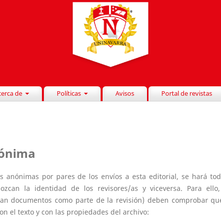
cerca de
Políticas
Avisos
Portal de revistas
nónima
s anónimas por pares de los envíos a esta editorial, se hará tod
zcan la identidad de los revisores/as y viceversa. Para ello,
suban documentos como parte de la revisión) deben comprobar qu
n el texto y con las propiedades del archivo: