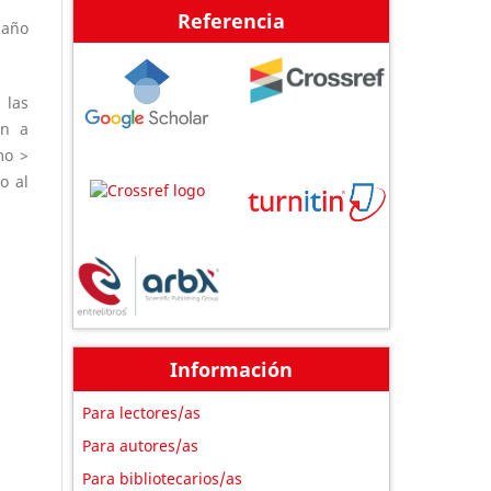
Referencia
 año
 las
an a
mo >
o al
Información
Para lectores/as
Para autores/as
Para bibliotecarios/as