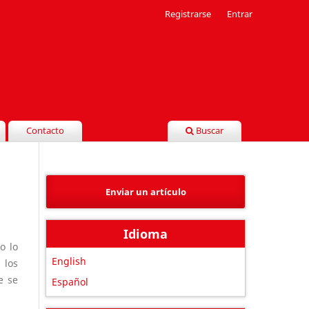
Registrarse
Entrar
Contacto
Buscar
Enviar un artículo
Idioma
o lo
English
 los
e se
Español