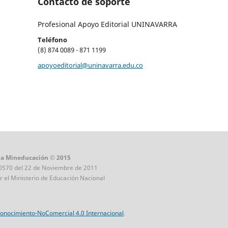
Contacto de soporte
Profesional Apoyo Editorial UNINAVARRA
Teléfono
(8) 874 0089 - 871 1199
apoyoeditorial@uninavarra.edu.co
ada Mineducación © 2015
10570 del 22 de Noviembre de 2011
or el Ministerio de Educación Nacional
onocimiento-NoComercial 4.0 Internacional
.