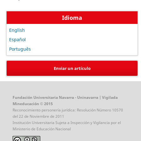
Idioma
English
Español
Português
Enviar un artículo
Fundación Universitaria Navarra - Uninavarra | Vigilada
Mineducación © 2015
Reconocimiento personería jurídica: Resolución Número 10570
del 22 de Noviembre de 2011
Institución Universitaria Sujeta a Inspección y Vigilancia por el
Ministerio de Educación Nacional