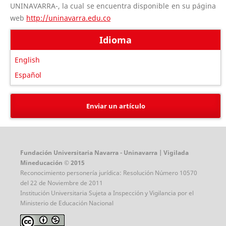
UNINAVARRA-, la cual se encuentra disponible en su página
web
http://uninavarra.edu.co
Idioma
English
Español
Enviar un artículo
Fundación Universitaria Navarra - Uninavarra | Vigilada
Mineducación © 2015
Reconocimiento personería jurídica: Resolución Número 10570
del 22 de Noviembre de 2011
Institución Universitaria Sujeta a Inspección y Vigilancia por el
Ministerio de Educación Nacional