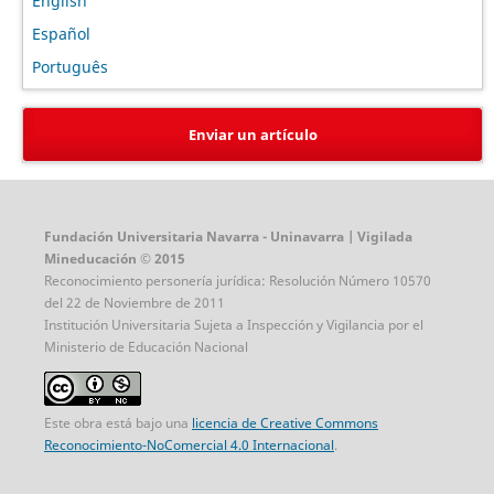
English
Español
Português
Enviar un artículo
Fundación Universitaria Navarra - Uninavarra | Vigilada
Mineducación © 2015
Reconocimiento personería jurídica: Resolución Número 10570
del 22 de Noviembre de 2011
Institución Universitaria Sujeta a Inspección y Vigilancia por el
Ministerio de Educación Nacional
Este obra está bajo una
licencia de Creative Commons
Reconocimiento-NoComercial 4.0 Internacional
.