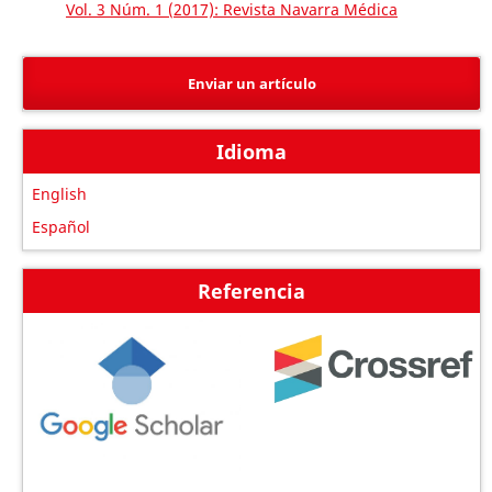
Vol. 3 Núm. 1 (2017): Revista Navarra Médica
Enviar un artículo
Idioma
English
Español
Referencia