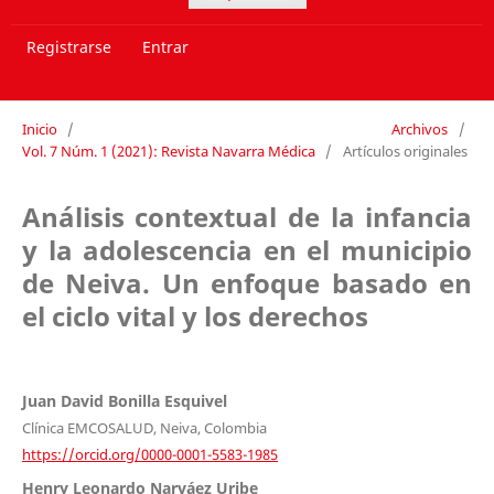
Registrarse
Entrar
Inicio
/
Archivos
/
Vol. 7 Núm. 1 (2021): Revista Navarra Médica
/
Artículos originales
Análisis contextual de la infancia
y la adolescencia en el municipio
de Neiva. Un enfoque basado en
el ciclo vital y los derechos
Juan David Bonilla Esquivel
Clínica EMCOSALUD, Neiva, Colombia
https://orcid.org/0000-0001-5583-1985
Henry Leonardo Narváez Uribe