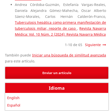
Andrea Córdoba-Guzmán, Estefanía Vargas-Reales,
Daniela Alejandra Gómez-Mahecha, Oscar Alberto
Sáenz-Morales, Carlos Hernán Calderón-Franco,
Tuberculosis hepática como primera manifestación de
tuberculosis miliar, reporte de caso
,
Revista Navarra
Médica: Vol. 10 Núm. 2 (2024): Revista Navarra Médica
1-10 de 65
Siguiente
También puede
Iniciar una búsqueda de similitud avanzada
para este artículo.
Enviar un artículo
Idioma
English
Español