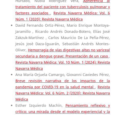
Hurtado, Nubia Rodríguez Vera,
Adherencia al
tratamiento del paciente con tuberculosis pulmonar y
factores asociados
,
Revista Navarra Médica: Vol. 6
Núm. 1 (2020): Revista Navarra Médica
David Fernando Ortiz-Pérez, Mario Enrique Montoya-
Jaramillo , Ricardo Andrés Donado-Botero, Elías José
Zakzuk-Martínez , Carlos Mauricio De La Peña-Pérez,
Jesús José Daza-Iguarán, Sebastián Andrés Montes-
Oliver,
Hemorragia de vías digestivas altas no variceal
secundaria a dengue grave: Presentación de un caso
,
Revista Navarra Médica: Vol. 10 Núm. 1 (2024): Revista
Navarra Médica
Ana María Orjuela Camargo, Giovanni Caviedes Pérez,
Breve revisión narrativa de los impactos de la
pandemia por COVID-19 en la salud mental
,
Revista
Navarra Médica: Vol. 6 Núm. 2 (2020): Revista Navarra
Médica
Esther Izquierdo Machín,
Pensamiento reflexivo y
crítico: una mirada desde el modelo experiencial y la