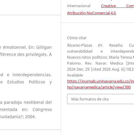
internacional
Creative Com
Atribución-NoComercial 4.0
.
Cómo citar
Álvarez-Plazas AY. Reseña: Cui
e émotionnel. En: Gilligan
vulnerabilidad e interdependen
fférence des privilégiés. À
Nuevos retos políticos. María Teresa 
Palomo. Rev. Navar. Medica [Inte
2024 Dec. 29 [cited 2026 Aug. 6];10(2
ad e interdependencias.
Available fr
https://journals.uninavarra.edu.co/i
e Estudios Políticos y
hp/navarramedica/article/view/300
Más formatos de cita
a paradoja neoliberal del
esentada en: Congreso
iudadanía?; 2004.