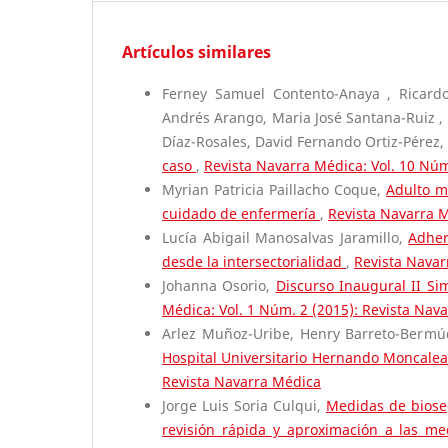
Artículos similares
Ferney Samuel Contento-Anaya , Ricardo
Andrés Arango, Maria José Santana-Ruiz , 
Díaz-Rosales, David Fernando Ortiz-Pérez
caso
,
Revista Navarra Médica: Vol. 10 Núm
Myrian Patricia Paillacho Coque,
Adulto m
cuidado de enfermería
,
Revista Navarra M
Lucía Abigail Manosalvas Jaramillo,
Adher
desde la intersectorialidad
,
Revista Navar
Johanna Osorio,
Discurso Inaugural II S
Médica: Vol. 1 Núm. 2 (2015): Revista Nav
Arlez Muñoz-Uribe, Henry Barreto-Berm
Hospital Universitario Hernando Moncal
Revista Navarra Médica
Jorge Luis Soria Culqui,
Medidas de bioseg
revisión rápida y aproximación a las m