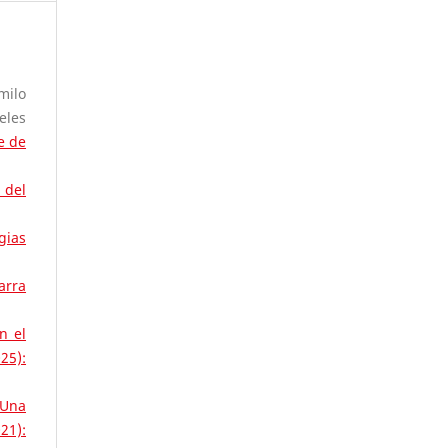
milo
eles
e de
 del
gias
arra
n el
25):
 Una
21):