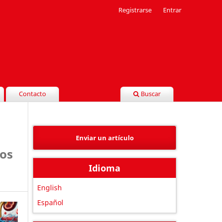
Registrarse
Entrar
Contacto
Buscar
Enviar un artículo
os
Idioma
English
Español