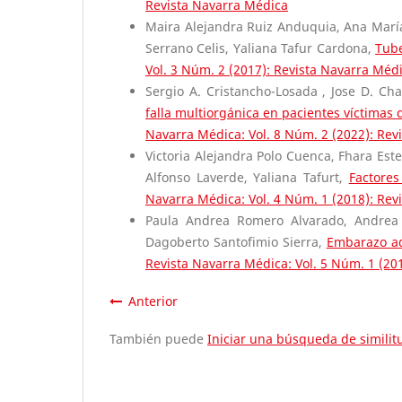
Revista Navarra Médica
Maira Alejandra Ruiz Anduquia, Ana María
Serrano Celis, Yaliana Tafur Cardona,
Tube
Vol. 3 Núm. 2 (2017): Revista Navarra Méd
Sergio A. Cristancho-Losada , Jose D. Cha
falla multiorgánica en pacientes víctimas
Navarra Médica: Vol. 8 Núm. 2 (2022): Rev
Victoria Alejandra Polo Cuenca, Fhara Est
Alfonso Laverde, Yaliana Tafurt,
Factores
Navarra Médica: Vol. 4 Núm. 1 (2018): Rev
Paula Andrea Romero Alvarado, Andrea B
Dagoberto Santofimio Sierra,
Embarazo ad
Revista Navarra Médica: Vol. 5 Núm. 1 (20
Anterior
También puede
Iniciar una búsqueda de simili