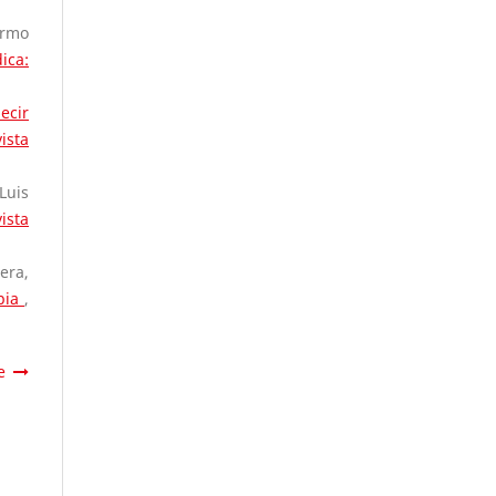
ermo
ica:
ecir
ista
Luis
ista
era,
mbia
,
e