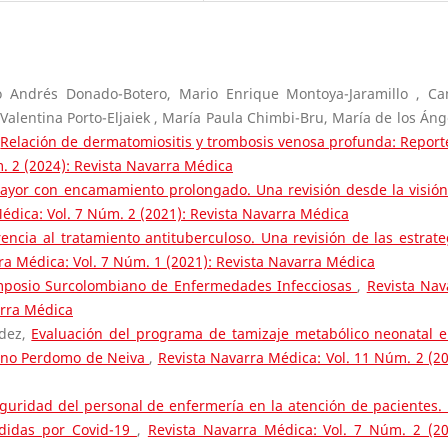
 Andrés Donado-Botero, Mario Enrique Montoya-Jaramillo , Ca
Valentina Porto-Eljaiek , María Paula Chimbi-Bru, María de los Áng
,
Relación de dermatomiositis y trombosis venosa profunda: Report
. 2 (2024): Revista Navarra Médica
ayor con encamamiento prolongado. Una revisión desde la visión
édica: Vol. 7 Núm. 2 (2021): Revista Navarra Médica
encia al tratamiento antituberculoso. Una revisión de las estrate
ra Médica: Vol. 7 Núm. 1 (2021): Revista Navarra Médica
imposio Surcolombiano de Enfermedades Infecciosas
,
Revista Nav
arra Médica
údez,
Evaluación del programa de tamizaje metabólico neonatal e
eano Perdomo de Neiva
,
Revista Navarra Médica: Vol. 11 Núm. 2 (20
uridad del personal de enfermería en la atención de pacientes.
edidas por Covid-19
,
Revista Navarra Médica: Vol. 7 Núm. 2 (20