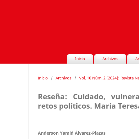
Inicio
Archivos
A
Inicio
/
Archivos
/
Vol. 10 Núm. 2 (2024): Revista 
Reseña: Cuidado, vulnera
retos políticos. María Ter
Anderson Yamid Álvarez-Plazas