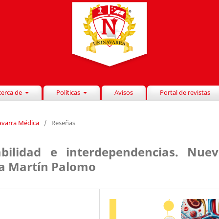
cerca de
Políticas
Avisos
Portal de revistas
Navarra Médica
/
Reseñas
bilidad e interdependencias. Nuev
esa Martín Palomo