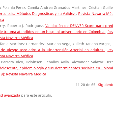
 Polanía Pérez, Camila Andrea Granados Martínez, Cristian Guill
rculosis, Métodos Diagnósticos y su Validez
,
Revista Navarra Méd
ica
rry, Roberto J. Rodriguez,
Validación de DENVER Score para pred
 de trauma atendidos en un hospital universitario en Colombia
,
Rev
ista Navarra Médica
efania Martinez Hernandez, Mariana Vega, Yulieth Tatiana Vargas, 
 de Riesgo asociados a la Hipertensión Arterial en adultos
,
Rev
ista Navarra Médica
arrera Rico, Deivinson Ceballos Ávila, Alexander Salazar Herr
olescente, epidemiología y sus determinantes sociales en Colo
19): Revista Navarra Médica
11-20 de 65
Siguient
tud avanzada
para este artículo.