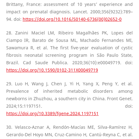
Brittany, France: assessment of 10 years’ experience and
impact on prenatal diagnosis. Lancet. 2000;356(9232):789–
94. doi:
https://doi.org/10.1016/S0140-6736(00)02652-0
28. Zanini Maciel LM, Ribeiro Magalhães PK, Lopes del
Ciampo IR, Barato de Sousa ML, Machado Fernandes MI,
Sawamura R, et al. The first five-year evaluation of cystic
fibrosis neonatal screening program in São Paulo State,
Brazil. Cad Saude Publica. 2020;36(10):e00049719. doi:
https://doi.org/10.1590/0102-311X00049719
29. Luo H, Wang J, Chen J, Yi H, Yang X, Peng Y, et al.
Prevalence of inherited metabolic disorders among
newborns in Zhuzhou, a southern city in China. Front Genet.
2024;15:1197151. doi:
https://doi.org/10.3389/fgene.2024.1197151
30. Velasco-Aznar A, Rendón-Macías ME, Silva-Ramírez H,
Gerardo-Del Hoyo MN, Cruz-Camino H, Cantú-Reyna C, et al.