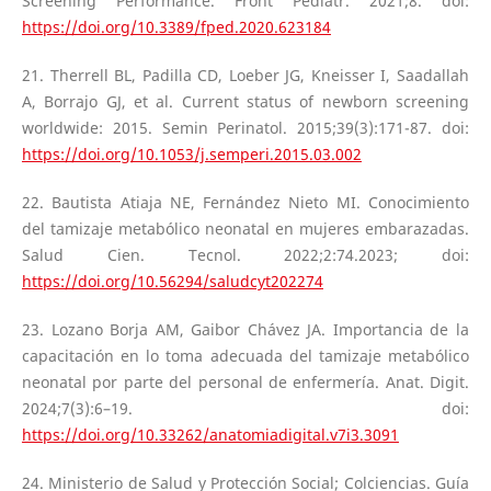
Screening Performance. Front Pediatr. 2021;8. doi:
https://doi.org/10.3389/fped.2020.623184
21. Therrell BL, Padilla CD, Loeber JG, Kneisser I, Saadallah
A, Borrajo GJ, et al. Current status of newborn screening
worldwide: 2015. Semin Perinatol. 2015;39(3):171-87. doi:
https://doi.org/10.1053/j.semperi.2015.03.002
22. Bautista Atiaja NE, Fernández Nieto MI. Conocimiento
del tamizaje metabólico neonatal en mujeres embarazadas.
Salud Cien. Tecnol. 2022;2:74.2023; doi:
https://doi.org/10.56294/saludcyt202274
23. Lozano Borja AM, Gaibor Chávez JA. Importancia de la
capacitación en lo toma adecuada del tamizaje metabólico
neonatal por parte del personal de enfermería. Anat. Digit.
2024;7(3):6–19. doi:
https://doi.org/10.33262/anatomiadigital.v7i3.3091
24. Ministerio de Salud y Protección Social; Colciencias. Guía