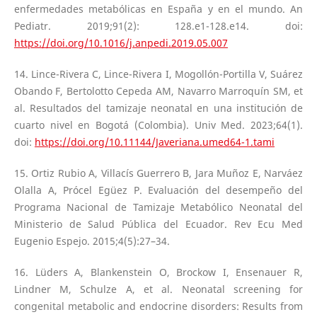
enfermedades metabólicas en España y en el mundo. An
Pediatr. 2019;91(2): 128.e1-128.e14. doi:
https://doi.org/10.1016/j.anpedi.2019.05.007
14. Lince-Rivera C, Lince-Rivera I, Mogollón-Portilla V, Suárez
Obando F, Bertolotto Cepeda AM, Navarro Marroquín SM, et
al. Resultados del tamizaje neonatal en una institución de
cuarto nivel en Bogotá (Colombia). Univ Med. 2023;64(1).
doi:
https://doi.org/10.11144/Javeriana.umed64-1.tami
15. Ortiz Rubio A, Villacís Guerrero B, Jara Muñoz E, Narváez
Olalla A, Prócel Egüez P. Evaluación del desempeño del
Programa Nacional de Tamizaje Metabólico Neonatal del
Ministerio de Salud Pública del Ecuador. Rev Ecu Med
Eugenio Espejo. 2015;4(5):27–34.
16. Lüders A, Blankenstein O, Brockow I, Ensenauer R,
Lindner M, Schulze A, et al. Neonatal screening for
congenital metabolic and endocrine disorders: Results from