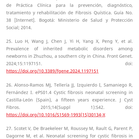
de Práctica Clínica para la prevención, diagnóstico,
tratamiento y rehabilitación de Fibrosis Quística. Guía No.
38 [Internet]. Bogotá: Ministerio de Salud y Protección
Social; 2014.
25. Luo H, Wang J, Chen J, Yi H, Yang X, Peng Y, et al.
Prevalence of inherited metabolic disorders among
newborns in Zhuzhou, a southern city in China. Front Genet.
2024;15:1197151. doi:
https://doi.org/10.3389/fgene.2024.1197151
26. Alonso-Ramos MJ, Tellería JJ, Izquierdo I, Samaniego R,
Fernández I. ePS01.4 Cystic fibrosis neonatal screening in
Castilla-León (Spain), a fifteen years experience. J Cyst
Fibros. 2015;14(Suppl 1):S42. doi:
https://doi.org/10.1016/S1569-1993(15)30134-X
27. Scotet V, De Braekeleer M, Roussey M, Rault G, Parent P,
Dagorne M, et al. Neonatal screening for cystic fibrosis in