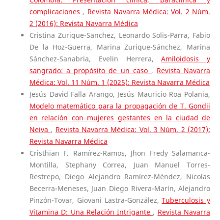
complicaciones
,
Revista Navarra Médica: Vol. 2 Núm.
2 (2016): Revista Navarra Médica
Cristina Zurique-Sanchez, Leonardo Solis-Parra, Fabio
De la Hoz-Guerra, Marina Zurique-Sánchez, Marina
Sánchez-Sanabria, Evelin Herrera,
Amiloidosis y
sangrado: a propósito de un caso
,
Revista Navarra
Médica: Vol. 11 Núm. 1 (2025): Revista Navarra Médica
Jesús David Falla Arango, Jesús Mauricio Roa Polania,
Modelo matemático para la propagación de T. Gondii
en relación con mujeres gestantes en la ciudad de
Neiva
,
Revista Navarra Médica: Vol. 3 Núm. 2 (2017):
Revista Navarra Médica
Cristhian F. Ramírez-Ramos, Jhon Fredy Salamanca-
Montilla, Stephany Correa, Juan Manuel Torres-
Restrepo, Diego Alejandro Ramírez-Méndez, Nicolas
Becerra-Meneses, Juan Diego Rivera-Marín, Alejandro
Pinzón-Tovar, Giovani Lastra-González,
Tuberculosis y
Vitamina D: Una Relación Intrigante
,
Revista Navarra