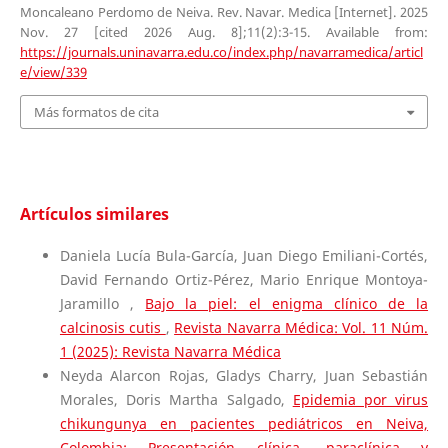
Moncaleano Perdomo de Neiva. Rev. Navar. Medica [Internet]. 2025
Nov. 27 [cited 2026 Aug. 8];11(2):3-15. Available from:
https://journals.uninavarra.edu.co/index.php/navarramedica/articl
e/view/339
Más formatos de cita
Artículos similares
Daniela Lucía Bula-García, Juan Diego Emiliani-Cortés,
David Fernando Ortiz-Pérez, Mario Enrique Montoya-
Jaramillo ,
Bajo la piel: el enigma clínico de la
calcinosis cutis
,
Revista Navarra Médica: Vol. 11 Núm.
1 (2025): Revista Navarra Médica
Neyda Alarcon Rojas, Gladys Charry, Juan Sebastián
Morales, Doris Martha Salgado,
Epidemia por virus
chikungunya en pacientes pediátricos en Neiva,
Colombia: Presentación clínica, paraclínica y