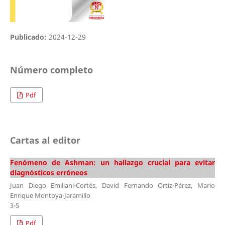
Publicado:
2024-12-29
Número completo
Pdf
Cartas al editor
Fenómeno de Ashman: un hallazgo crucial para evitar
diagnósticos erróneos
Juan Diego Emiliani-Cortés, David Fernando Ortiz-Pérez, Mario
Enrique Montoya-Jaramillo
3-5
Pdf