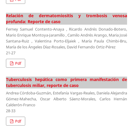
Relación de dermatomiositis y trombosis venosa
profunda: Reporte de caso
Ferney Samuel Contento-Anaya , Ricardo Andrés Donado-Botero,
Mario Enrique Montoya-Jaramillo , Camilo Andrés Arango, Maria José
Santana-Ruiz , Valentina Porto-Eljaiek , María Paula Chimbi-Bru,
María de los Ángeles Díaz-Rosales, David Fernando Ortiz-Pérez
21-27
Pdf
Tuberculosis hepática como primera manifestación de
tuberculosis miliar, reporte de caso
Andrea Córdoba-Guzmán, Estefanía Vargas-Reales, Daniela Alejandra
Gómez-Mahecha, Oscar Alberto Sáenz-Morales, Carlos Hernán
Calderón-Franco
28-33
Pdf