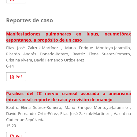
Reportes de caso
Manifestaciones pulmonares en lupus, neumotórax
espontaneo, a propósito de un caso
Elías José Zakzuk-Martínez , Mario Enrique Montoya-Jaramillo,
Ricardo Andrés Donado-Botero, Beatriz Elena Suarez-Romero,
Cristina Rivera, David Fernando Ortiz-Pérez
6-14
Pdf
Parálisis del III nervio craneal asociada a aneurisma
intracraneal: reporte de caso y revisión de manejo
Beatriz Elena Suárez-Romero, Mario Enrique Montoya-Jaramillo ,
David Fernando Ortiz-Pérez, Elías José Zakzuk-Martínez , Valentina
Coderque-Sepúlveda
15-20
Pdf