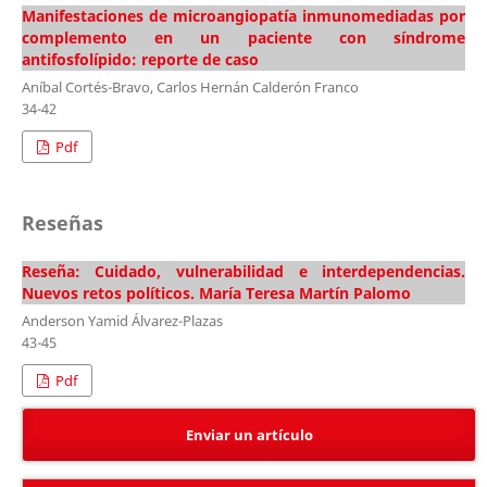
Manifestaciones de microangiopatía inmunomediadas por
complemento en un paciente con síndrome
antifosfolípido: reporte de caso
Aníbal Cortés-Bravo, Carlos Hernán Calderón Franco
34-42
Pdf
Reseñas
Reseña: Cuidado, vulnerabilidad e interdependencias.
Nuevos retos políticos. María Teresa Martín Palomo
Anderson Yamid Álvarez-Plazas
43-45
Pdf
Enviar un artículo