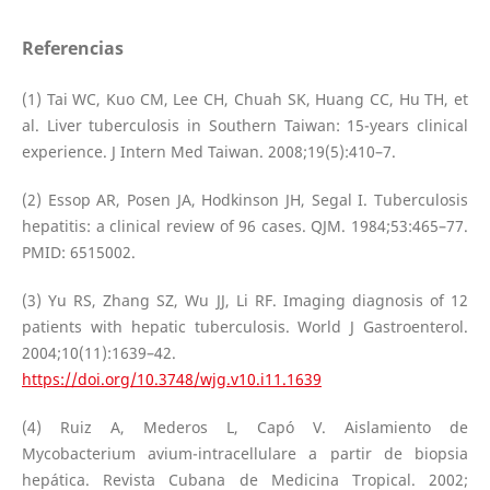
Referencias
(1) Tai WC, Kuo CM, Lee CH, Chuah SK, Huang CC, Hu TH, et
al. Liver tuberculosis in Southern Taiwan: 15-years clinical
experience. J Intern Med Taiwan. 2008;19(5):410–7.
(2) Essop AR, Posen JA, Hodkinson JH, Segal I. Tuberculosis
hepatitis: a clinical review of 96 cases. QJM. 1984;53:465–77.
PMID: 6515002.
(3) Yu RS, Zhang SZ, Wu JJ, Li RF. Imaging diagnosis of 12
patients with hepatic tuberculosis. World J Gastroenterol.
2004;10(11):1639–42.
https://doi.org/10.3748/wjg.v10.i11.1639
(4) Ruiz A, Mederos L, Capó V. Aislamiento de
Mycobacterium avium-intracellulare a partir de biopsia
hepática. Revista Cubana de Medicina Tropical. 2002;