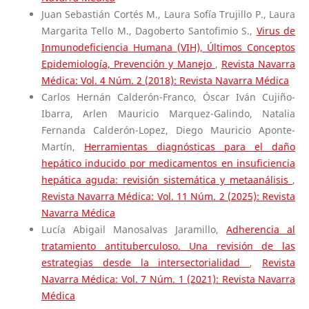
Juan Sebastián Cortés M., Laura Sofía Trujillo P., Laura
Margarita Tello M., Dagoberto Santofimio S.,
Virus de
Inmunodeficiencia Humana (VIH), Últimos Conceptos
Epidemiología, Prevención y Manejo
,
Revista Navarra
Médica: Vol. 4 Núm. 2 (2018): Revista Navarra Médica
Carlos Hernán Calderón-Franco, Óscar Iván Cujiño-
Ibarra, Arlen Mauricio Marquez-Galindo, Natalia
Fernanda Calderón-Lopez, Diego Mauricio Aponte-
Martín,
Herramientas diagnósticas para el daño
hepático inducido por medicamentos en insuficiencia
hepática aguda: revisión sistemática y metaanálisis
,
Revista Navarra Médica: Vol. 11 Núm. 2 (2025): Revista
Navarra Médica
Lucía Abigail Manosalvas Jaramillo,
Adherencia al
tratamiento antituberculoso. Una revisión de las
estrategias desde la intersectorialidad
,
Revista
Navarra Médica: Vol. 7 Núm. 1 (2021): Revista Navarra
Médica