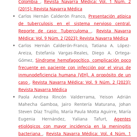
Colombia
,
Revista Navarra Médica: Vol. 1 Núm. 2
(2015): Revista Navarra Médica
Carlos Hernán Calderón Franco,
Presentación atípica
de tuberculosis en el sistema nervioso central.
Reporte de caso: Tuberculoma
,
Revista Navarra
Médica: Vol. 9 Núm. 2 (2023): Revista Navarra Médica
Carlos Hernán Calderón-Franco, Tatiana A. López-
Areiza, Estefanía Vargas-Reales, Diego A. Ortega-
Gómez,
Síndrome hemofagocítico, complicación poco
frecuente en paciente con infección por el virus de
inmunodeficiencia humana (VIH). A propósito de un
caso
,
Revista Navarra Médica: Vol. 9 Núm. 2 (2023):
Revista Navarra Médica
Paola Andrea Rincón Valderrama, Yeison Adrián
Mahecha Gamboa, Jairo Rentería Maturana, Johan
Steven Díaz Trujillo, María Paula Motta Aguirre, María
Eugenia Hernández, Yaliana Tafurt,
Agentes
etiológicos con mayor incidencia en la meningitis
bacteriana
,
Revista Navarra Médica: Vol. 4 Núm. 1