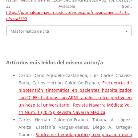
Navar. Medica [Internet]. 2024 Dec. 29 [cited 2026 Aug. 10];10(2):28-
33. Available from:
https://journals.uninavarra.edu.co/index.php/navarramedica/articl
e/view/290
Más formatos de cita
Artículos más leídos del mismo autor/a
Carlos Darío Agudelo-Castañeda, Luis Carlos Chávez-
Borja, Carlos Hernán Calderón-Franco,
Frecuencia de
hipotensión sintomática en pacientes hospitalizados
con IC-FEr tratados con ARNI: análisis retrospectivo en
un hospital universitario
,
Revista Navarra Médica: Vol.
11 Núm. 1 (2025): Revista Navarra Médica
Carlos Hernán Calderón-Franco, Tatiana A. López-
Areiza, Estefanía Vargas-Reales, Diego A. Ortega-
Gómez,
Síndrome hemofagocítico, complicación poco