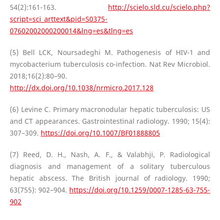
54(2):161-163.
http://scielo.sld.cu/scielo.php?
script=sci_arttext&pid=S0375-
07602002000200014&lng=es&tlng=es
(5) Bell LCK, Noursadeghi M. Pathogenesis of HIV-1 and
mycobacterium tuberculosis co-infection. Nat Rev Microbiol.
2018;16(2):80–90.
http://dx.doi.org/10.1038/nrmicro.2017.128
(6) Levine C. Primary macronodular hepatic tuberculosis: US
and CT appearances. Gastrointestinal radiology. 1990; 15(4):
307–309.
https://doi.org/10.1007/BF01888805
(7) Reed, D. H., Nash, A. F., & Valabhji, P. Radiological
diagnosis and management of a solitary tuberculous
hepatic abscess. The British journal of radiology. 1990;
63(755): 902–904.
https://doi.org/10.1259/0007-1285-63-755-
902