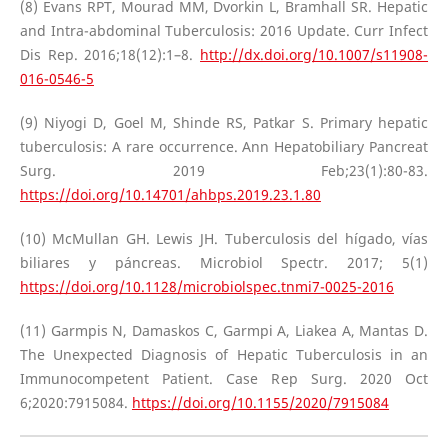
(8) Evans RPT, Mourad MM, Dvorkin L, Bramhall SR. Hepatic
and Intra-abdominal Tuberculosis: 2016 Update. Curr Infect
Dis Rep. 2016;18(12):1–8.
http://dx.doi.org/10.1007/s11908-
016-0546-5
(9) Niyogi D, Goel M, Shinde RS, Patkar S. Primary hepatic
tuberculosis: A rare occurrence. Ann Hepatobiliary Pancreat
Surg. 2019 Feb;23(1):80-83.
https://doi.org/10.14701/ahbps.2019.23.1.80
(10) McMullan GH. Lewis JH. Tuberculosis del hígado, vías
biliares y páncreas. Microbiol Spectr. 2017; 5(1)
https://doi.org/10.1128/microbiolspec.tnmi7-0025-2016
(11) Garmpis N, Damaskos C, Garmpi A, Liakea A, Mantas D.
The Unexpected Diagnosis of Hepatic Tuberculosis in an
Immunocompetent Patient. Case Rep Surg. 2020 Oct
6;2020:7915084.
https://doi.org/10.1155/2020/7915084