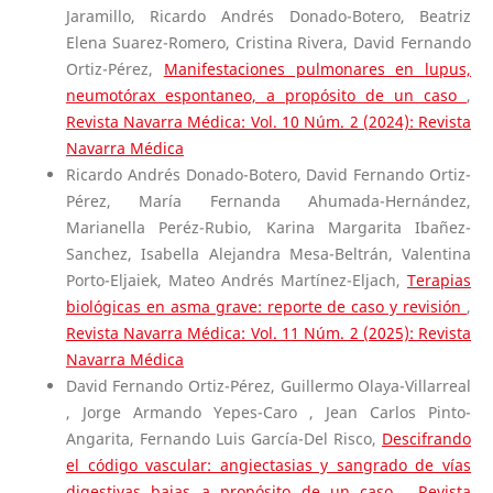
Jaramillo, Ricardo Andrés Donado-Botero, Beatriz
Elena Suarez-Romero, Cristina Rivera, David Fernando
Ortiz-Pérez,
Manifestaciones pulmonares en lupus,
neumotórax espontaneo, a propósito de un caso
,
Revista Navarra Médica: Vol. 10 Núm. 2 (2024): Revista
Navarra Médica
Ricardo Andrés Donado-Botero, David Fernando Ortiz-
Pérez, María Fernanda Ahumada-Hernández,
Marianella Peréz-Rubio, Karina Margarita Ibañez-
Sanchez, Isabella Alejandra Mesa-Beltrán, Valentina
Porto-Eljaiek, Mateo Andrés Martínez-Eljach,
Terapias
biológicas en asma grave: reporte de caso y revisión
,
Revista Navarra Médica: Vol. 11 Núm. 2 (2025): Revista
Navarra Médica
David Fernando Ortiz-Pérez, Guillermo Olaya-Villarreal
, Jorge Armando Yepes-Caro , Jean Carlos Pinto-
Angarita, Fernando Luis García-Del Risco,
Descifrando
el código vascular: angiectasias y sangrado de vías
digestivas bajas a propósito de un caso
,
Revista