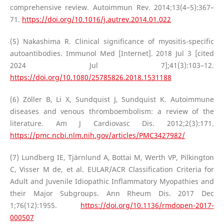
comprehensive review. Autoimmun Rev. 2014;13(4–5):367–
71.
https://doi.org/10.1016/j.autrev.2014.01.022
(5) Nakashima R. Clinical significance of myositis-specific
autoantibodies. Immunol Med [Internet]. 2018 Jul 3 [cited
2024 Jul 7];41(3):103–12.
https://doi.org/10.1080/25785826.2018.1531188
(6) Zöller B, Li X, Sundquist J, Sundquist K. Autoimmune
diseases and venous thromboembolism: a review of the
literature. Am J Cardiovasc Dis. 2012;2(3):171.
https://pmc.ncbi.nlm.nih.gov/articles/PMC3427982/
(7) Lundberg IE, Tjärnlund A, Bottai M, Werth VP, Pilkington
C, Visser M de, et al. EULAR/ACR Classification Criteria for
Adult and Juvenile Idiopathic Inflammatory Myopathies and
their Major Subgroups. Ann Rheum Dis. 2017 Dec
1;76(12):1955.
https://doi.org/10.1136/rmdopen-2017-
000507