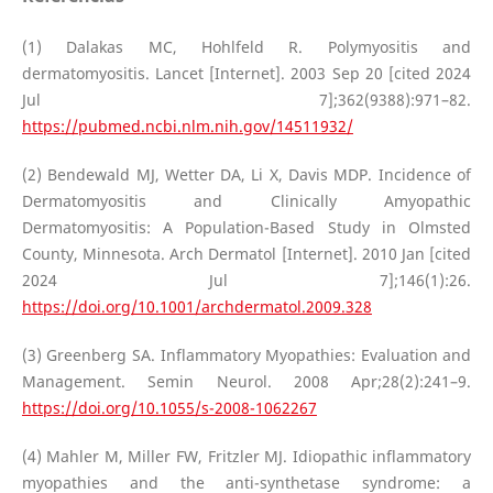
(1) Dalakas MC, Hohlfeld R. Polymyositis and
dermatomyositis. Lancet [Internet]. 2003 Sep 20 [cited 2024
Jul 7];362(9388):971–82.
https://pubmed.ncbi.nlm.nih.gov/14511932/
(2) Bendewald MJ, Wetter DA, Li X, Davis MDP. Incidence of
Dermatomyositis and Clinically Amyopathic
Dermatomyositis: A Population-Based Study in Olmsted
County, Minnesota. Arch Dermatol [Internet]. 2010 Jan [cited
2024 Jul 7];146(1):26.
https://doi.org/10.1001/archdermatol.2009.328
(3) Greenberg SA. Inflammatory Myopathies: Evaluation and
Management. Semin Neurol. 2008 Apr;28(2):241–9.
https://doi.org/10.1055/s-2008-1062267
(4) Mahler M, Miller FW, Fritzler MJ. Idiopathic inflammatory
myopathies and the anti-synthetase syndrome: a