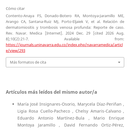
Cómo citar
Contento-Anaya FS, Donado-Botero RA, Montoya-Jaramillo ME,
Arango CA, Santana-Ruiz MJ, Porto-Eljaiek V, et al. Relación de
dermatomiositis y trombosis venosa profunda: Reporte de caso.
Rev. Navar. Medica [Internet]. 2024 Dec. 29 [cited 2026 Aug.
8];10(2):21-7. Available from:
https://journals.uninavarra.edu.co/index.php/navarramedica/articl
e/view/293
Más formatos de cita
Artículos más leídos del mismo autor/a
María José Insignares-Osorio, Marycela Díaz-Periñan ,
Ligia Rosa Cuello-Pacheco , Chelsy Amaris-Calvano ,
Eduardo Antonio Martínez-Bula , Mario Enrique
Montoya Jaramillo , David Fernando Ortiz-Pérez,